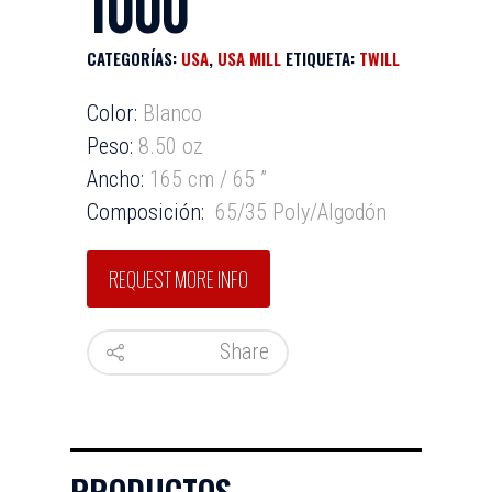
1000
CATEGORÍAS:
USA
,
USA MILL
ETIQUETA:
TWILL
Color:
Blanco
Peso:
8.50 oz
Ancho:
165 cm / 65 ”
Composición:
65/35 Poly/Algodón
Share
INICIO
PRODUCTOS
INVENTARIO