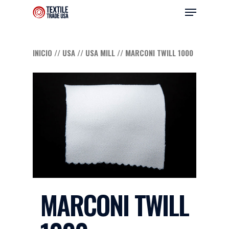
INICIO
//
USA
//
USA MILL
// MARCONI TWILL 1000
Hit enter to search or ESC to close
MARCONI TWILL