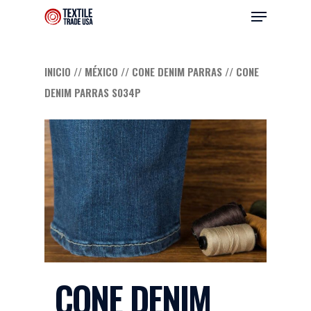
INICIO
//
MÉXICO
//
CONE DENIM PARRAS
// CONE
DENIM PARRAS S034P
Hit enter to search or ESC to close
CONE DENIM