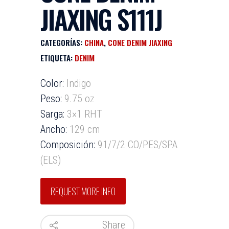
JIAXING S111J
CATEGORÍAS:
CHINA
,
CONE DENIM JIAXING
ETIQUETA:
DENIM
Color:
Indigo
Peso:
9.75 oz
Sarga:
3×1 RHT
Ancho:
129 cm
Composición:
91/7/2 CO/PES/SPA
(ELS)
Share