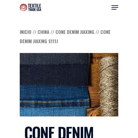
INICIO
//
CHINA
//
CONE DENIM JIAXING
// CONE
DENIM JIAXING S111J
Hit enter to search or ESC to close
CONE DENIM